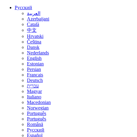
Русский
العربية
Azerbaijani
Català
中文
Hrvatski
Čeština
Dansk
Nederlands
English
Estonian
Persian
Français
Deutsch
עברית
Magyar
Italiano
Macedonian
Norwegian
Português
Português
Română
Русский
Español