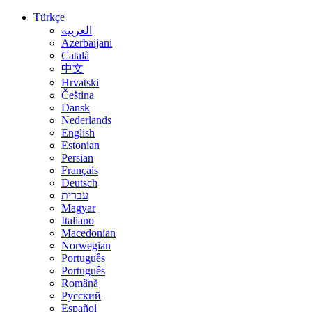
Türkçe
العربية
Azerbaijani
Català
中文
Hrvatski
Čeština
Dansk
Nederlands
English
Estonian
Persian
Français
Deutsch
עברית
Magyar
Italiano
Macedonian
Norwegian
Português
Português
Română
Русский
Español