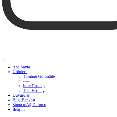
Gezinmeyi
değiştir
Ana Sayfa
Ürünler
Tümünü Görüntüle
-----
Inter Hosting
Thai Hosting
Duyurular
Bilgi Bankası
Sunucu/Ağ Durumu
İletişim