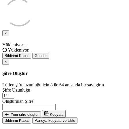
×
Bildirimi
Kapat
Yükleniyor...
Yükleniyor...
Bildirimi Kapat
Gönder
×
Şifre Oluştur
Lütfen şifre uzunluğu için 8 ile 64 arasında bir sayı girin
Şifre Uzunluğu
Oluşturulan Şifre
Yeni şifre oluştur
Kopyala
Bildirimi Kapat
Panoya kopyala ve Ekle