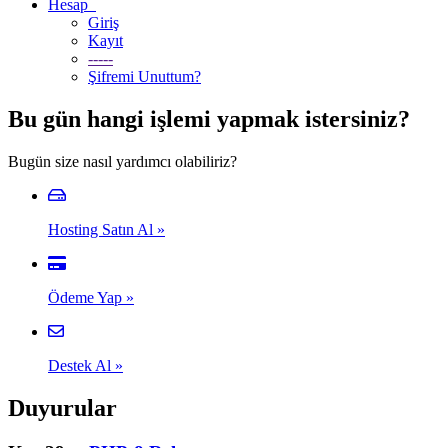
Hesap
Giriş
Kayıt
-----
Şifremi Unuttum?
Bu gün hangi işlemi yapmak istersiniz?
Bugün size nasıl yardımcı olabiliriz?
Hosting Satın Al
»
Ödeme Yap
»
Destek Al
»
Duyurular